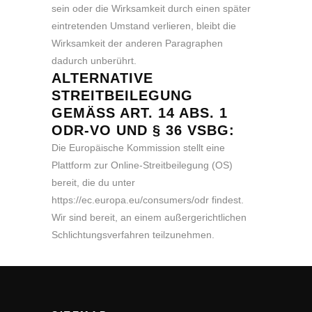
sein oder die Wirksamkeit durch einen später
eintretenden Umstand verlieren, bleibt die
Wirksamkeit der anderen Paragraphen
dadurch unberührt.
ALTERNATIVE
STREITBEILEGUNG
GEMÄSS ART. 14 ABS. 1 O
DR-VO UND § 36 VSBG:
Die Europäische Kommission stellt eine
Plattform zur Online-Streitbeilegung (OS)
bereit, die du unter
https://ec.europa.eu/consumers/odr
findest.
Wir sind bereit, an einem außergerichtlichen
Schlichtungsverfahren teilzunehmen.