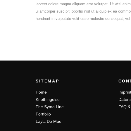
laoreet dolore magna aliquam erat volutpat. Ut wisi enim
ullamcorper suscipit lobortis nisl ut aliquip ex ea comm
hendrerit in vulputate velit esse molestie consequat, vel i
SITEMAP
CON
Home
Imprin
Knothingelse
Datens
The Syma Line
FAQ &
Portfolio
Layla De Mue