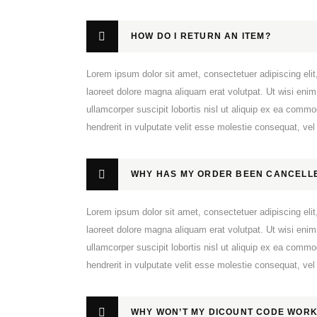
HOW DO I RETURN AN ITEM?
Lorem ipsum dolor sit amet, consectetuer adipiscing el
laoreet dolore magna aliquam erat volutpat. Ut wisi enim
ullamcorper suscipit lobortis nisl ut aliquip ex ea comm
hendrerit in vulputate velit esse molestie consequat, vel i
WHY HAS MY ORDER BEEN CANCELL
Lorem ipsum dolor sit amet, consectetuer adipiscing el
laoreet dolore magna aliquam erat volutpat. Ut wisi enim
ullamcorper suscipit lobortis nisl ut aliquip ex ea comm
hendrerit in vulputate velit esse molestie consequat, vel i
WHY WON’T MY DICOUNT CODE WOR