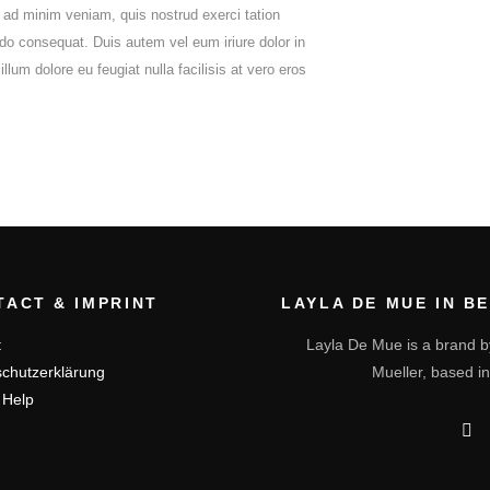
 ad minim veniam, quis nostrud exerci tation
odo consequat. Duis autem vel eum iriure dolor in
llum dolore eu feugiat nulla facilisis at vero eros
TACT & IMPRINT
LAYLA DE MUE IN B
t
Layla De Mue is a brand b
chutzerklärung
Mueller, based in
 Help