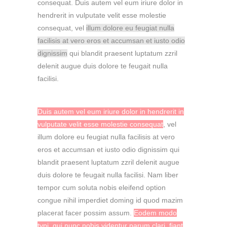
consequat. Duis autem vel eum iriure dolor in
hendrerit in vulputate velit esse molestie
consequat, vel
illum dolore eu feugiat nulla
facilisis at vero eros et accumsan et iusto odio
dignissim
qui blandit praesent luptatum zzril
delenit augue duis dolore te feugait nulla
facilisi.
Duis autem vel eum iriure dolor in hendrerit in
vulputate velit esse molestie consequat
, vel
illum dolore eu feugiat nulla facilisis at vero
eros et accumsan et iusto odio dignissim qui
blandit praesent luptatum zzril delenit augue
duis dolore te feugait nulla facilisi. Nam liber
tempor cum soluta nobis eleifend option
congue nihil imperdiet doming id quod mazim
placerat facer possim assum.
Eodem modo
typi, qui nunc nobis videntur parum clari, fiant