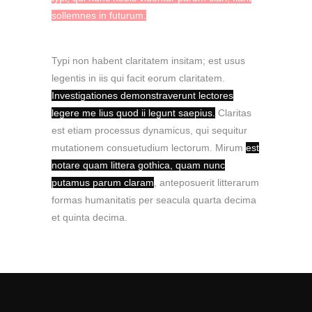
sollemnes in futurum.
Typi non habent claritatem insitam; est usus
legentis in iis qui facit eorum claritatem.
Investigationes demonstraverunt lectores
legere me lius quod ii legunt saepius.
Claritas
est etiam processus dynamicus, qui sequitur
mutationem consuetudium lectorum. Mirum
est
notare quam littera gothica, quam nunc
putamus parum claram
, anteposuerit litterarum
formas humanitatis per seacula quarta decima
et quinta decima.