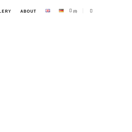
LERY
ABOUT
(0)