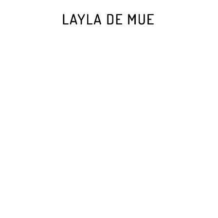
PIE CHA
Lorem ipsum dolor sit amet, consectetuer
nonummy nibh euismod tincidunt ut laor