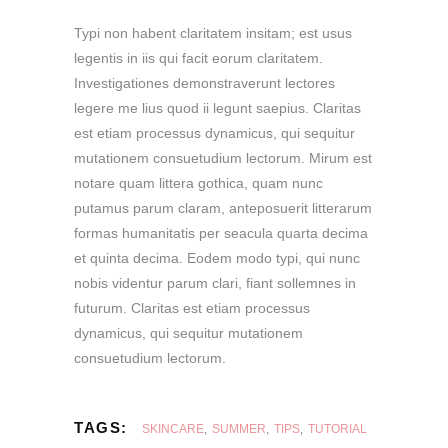
Typi non habent claritatem insitam; est usus
legentis in iis qui facit eorum claritatem.
Investigationes demonstraverunt lectores
legere me lius quod ii legunt saepius. Claritas
est etiam processus dynamicus, qui sequitur
mutationem consuetudium lectorum. Mirum est
notare quam littera gothica, quam nunc
putamus parum claram, anteposuerit litterarum
formas humanitatis per seacula quarta decima
et quinta decima. Eodem modo typi, qui nunc
nobis videntur parum clari, fiant sollemnes in
futurum. Claritas est etiam processus
dynamicus, qui sequitur mutationem
consuetudium lectorum.
TAGS:
SKINCARE
,
SUMMER
,
TIPS
,
TUTORIAL